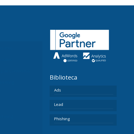
llo Web
ociales
ng de Contenidos
Biblioteca
rketing
Ads
Lead
rketing
Phishing