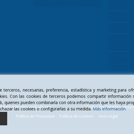
Google 
Manteni
Kit Digita
Gesgrid 
Gestión
Desarrol
Proceso
 terceros, necesarias, preferencia, estadística y marketing para ofre
ookies. Con las cookies de terceros podemos compartir información 
 web, quienes pueden combinarla con otra información que les haya pro
6 Sitio web desarrollado por
Digital Xplore S.L.
| Todos los derechos rese
chazar las cookies o configurarlas a su medida.
Más información
Política de Privacidad
Política de Cookies
Aviso legal