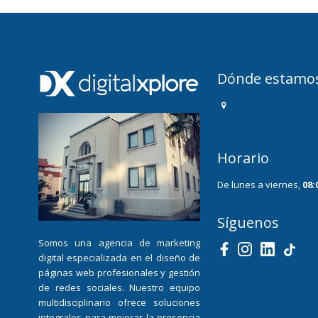
Dónde estamo
Plaza Sixto Machado
(38009) Santa Cruz de 
Horario
De lunes a viernes,
08:
Síguenos
Somos una agencia de marketing
digital especializada en el diseño de
páginas web profesionales y gestión
de redes sociales. Nuestro equipo
multidisciplinario ofrece soluciones
integrales para mejorar la presencia