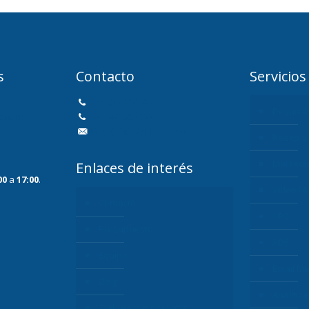
s
Contacto
Servicios
, 3
+34 822 108 628
Desarro
Tenerife
+34 661 553 920
info@digitalxplore.com
Redes S
Marketi
Enlaces de interés
00
a
17:00
.
Vídeo Ma
Contacto
SEO
Presupuesto
ADS
Equipo
Email Ma
Blog
Analítica
Trabaja con nosotros