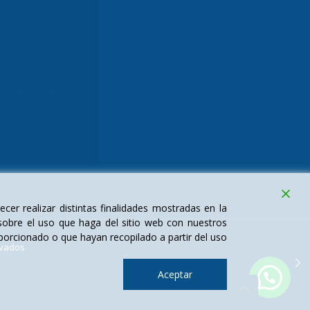
Business
miento web
l
– Software de
 ERP
lo a medida / Gestión
s
cer realizar distintas finalidades mostradas en la
sobre el uso que haga del sitio web con nuestros
porcionado o que hayan recopilado a partir del uso
rvados
Aceptar