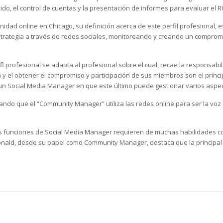
nido, el control de cuentas y la presentación de informes para evaluar el R
dad online en Chicago, su definición acerca de este perfil profesional, e
strategia a través de redes sociales, monitoreando y creando un compromi
fl profesional se adapta al profesional sobre el cual, recae la responsa
 y el obtener el compromiso y participación de sus miembros son el princi
un Social Media Manager en que este último puede gestionar varios aspect
ando que el “Community Manager” utiliza las redes online para ser la voz 
s funciones de Social Media Manager requieren de muchas habilidades como
McDonald, desde su papel como Community Manager, destaca que la principal