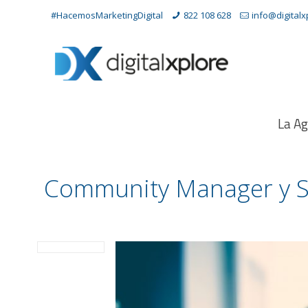
#HacemosMarketingDigital
822 108 628
info@digital
La Ag
Community Manager y S