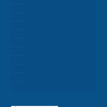
Vídeo Marketing
SEO
ADS
Email Marketing
Analítica
Google Business
Mantenimiento web
Kit Digital
Gesgrid – Software de Gestión ERP
Desarrollo a medida / Gestión Procesos