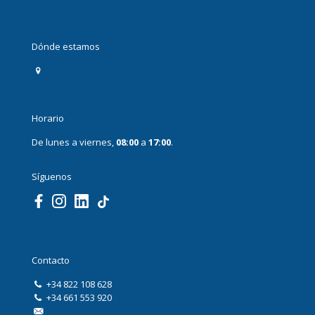
Dónde estamos
Plaza Sixto Machado, 3
(38009) Santa Cruz de Tenerife
Horario
De lunes a viernes,
08:00
a
17:00
.
Síguenos
Contacto
+34 822 108 628
+34 661 553 920
info@digitalxplore.com