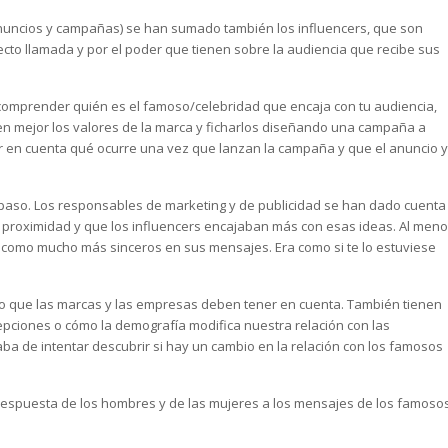
nuncios y campañas) se han sumado también los influencers, que son
cto llamada y por el poder que tienen sobre la audiencia que recibe sus
e comprender quién es el famoso/celebridad que encaja con tu audiencia,
en mejor los valores de la marca y ficharlos diseñando una campaña a
r en cuenta qué ocurre una vez que lanzan la campaña y que el anuncio 
paso. Los responsables de marketing y de publicidad se han dado cuenta
a proximidad y que los influencers encajaban más con esas ideas. Al men
y como mucho más sinceros en sus mensajes. Era como si te lo estuviese
o que las marcas y las empresas deben tener en cuenta. También tienen
epciones o cómo la demografía modifica nuestra relación con las
aba de intentar descubrir si hay un cambio en la relación con los famosos
a respuesta de los hombres y de las mujeres a los mensajes de los famoso