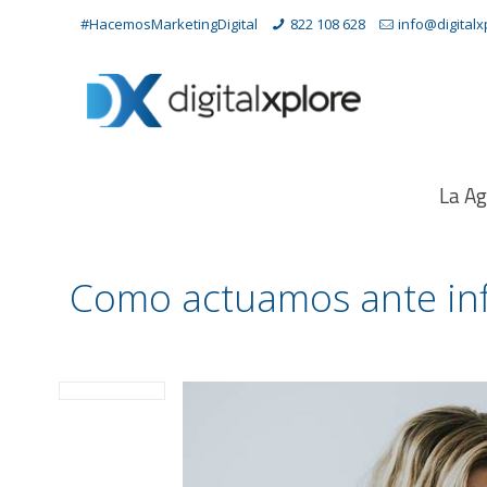
#HacemosMarketingDigital
822 108 628
info@digital
La Ag
Como actuamos ante inf