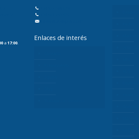
, 3
+34 822 108 628
Desarro
Tenerife
+34 661 553 920
info@digitalxplore.com
Redes S
Marketi
Enlaces de interés
00
a
17:00
.
Vídeo Ma
Contacto
SEO
Presupuesto
ADS
Equipo
Email Ma
Blog
Analítica
Trabaja con nosotros
Google 
Manteni
Kit Digita