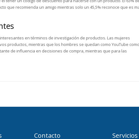
 el tener un código de descuento para hacerse con un producto. El 63% d
cto que recomienda un amigo mientras solo un 45,5% reconoce que es m
ntes
nteresantes en términos de investigación de productos. Las mujeres
nuevos productos, mientras que los hombres se quedan como YouTube com
tante de influencia en decisiones de compra, mientras que para las
s
Contacto
Servicios