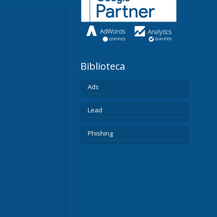
llo Web
ociales
ng de Contenidos
Biblioteca
rketing
Ads
Lead
rketing
Phishing
Business
miento web
l