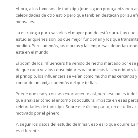
Ahora, a los famosos de todo tipo (que siguen protagonizando a
celebridades de otro estilo pero que también destacan por su efe
mensajes.
La estrategia para sacarles el mayor partido está clara. Hay qu
estudiar quiénes son los que mejor funcionan y los que transmit
medida. Pero, además, las marcas y las empresas deberían tene
está en el mundo.
El boom de los influencers ha venido de hecho marcado por ese 
de que cada vez los consumidores valoran más la sinceridad y l
al principio, los influencers se veían como mucho más cercanos 
contando un amigo, además del que te fías.
Puede que eso ya no sea exactamente así, pero eso no es todo l
que analizar cómo el entorno sociocultural impacta en esas perc
celebridades de todo tipo. Sobre ese último punto, un estudio ac
motivado por el género.
Y, según los datos del estudio de Inmar, eso es lo que ocurre. L
es diferente.