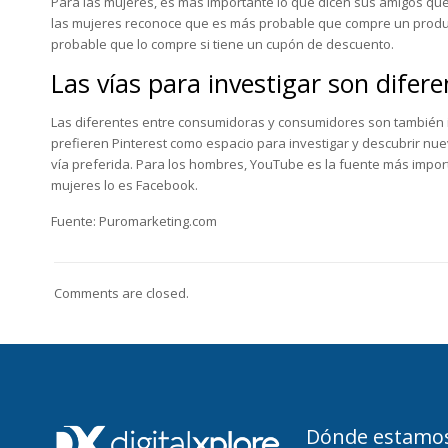
Para las mujeres, es más importante lo que dicen sus amigos que
las mujeres reconoce que es más probable que compre un produ
probable que lo compre si tiene un cupón de descuento.
Las vías para investigar son difere
Las diferentes entre consumidoras y consumidores son también i
prefieren Pinterest como espacio para investigar y descubrir 
vía preferida. Para los hombres, YouTube es la fuente más impor
mujeres lo es Facebook.
Fuente: Puromarketing.com
Comments are closed.
Dónde estamo