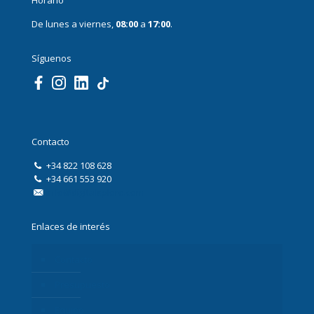
De lunes a viernes,
08:00
a
17:00
.
Síguenos
Contacto
+34 822 108 628
+34 661 553 920
info@digitalxplore.com
Enlaces de interés
Contacto
Presupuesto
Equipo