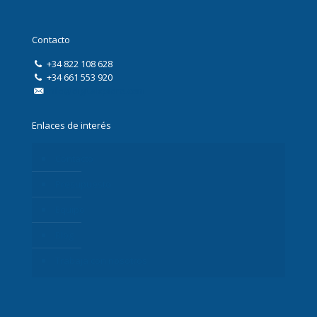
Contacto
+34 822 108 628
+34 661 553 920
info@digitalxplore.com
Enlaces de interés
Contacto
Presupuesto
Equipo
Blog
Trabaja con nosotros