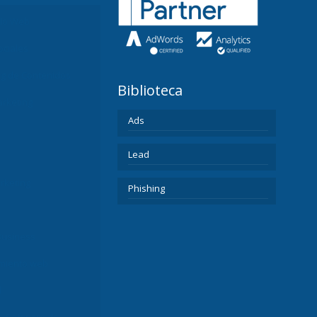
llo Web
ociales
ng de Contenidos
Biblioteca
rketing
Ads
Lead
rketing
Phishing
Business
miento web
l