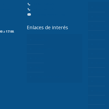
, 3
+34 822 108 628
Desarro
Tenerife
+34 661 553 920
info@digitalxplore.com
Redes S
Marketi
Enlaces de interés
00
a
17:00
.
Vídeo Ma
Contacto
SEO
Presupuesto
ADS
Equipo
Email Ma
Blog
Analítica
Trabaja con nosotros
Google 
Manteni
Kit Digita