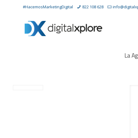
#HacemosMarketingDigital
822 108 628
info@digital
La Ag