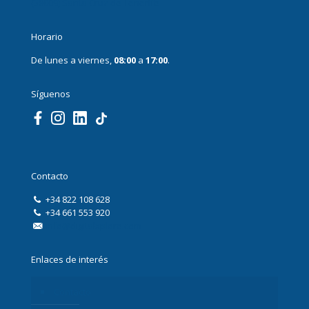
(38009) Santa Cruz de Tenerife
Horario
De lunes a viernes,
08:00
a
17:00
.
Síguenos
Contacto
+34 822 108 628
+34 661 553 920
info@digitalxplore.com
Enlaces de interés
Contacto