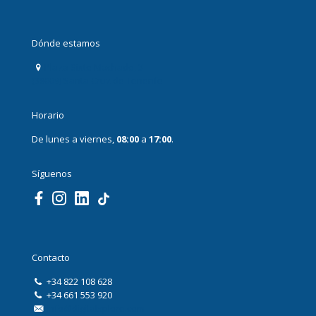
Dónde estamos
Plaza Sixto Machado, 3
(38009) Santa Cruz de Tenerife
Horario
De lunes a viernes,
08:00
a
17:00
.
Síguenos
Contacto
+34 822 108 628
+34 661 553 920
info@digitalxplore.com