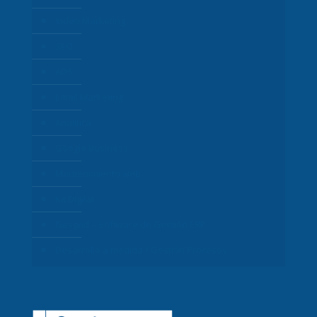
Vídeo Marketing
SEO
ADS
Email Marketing
Analítica
Google Business
Mantenimiento web
Kit Digital
Gesgrid – Software de Gestión ERP
Desarrollo a medida / Gestión Procesos