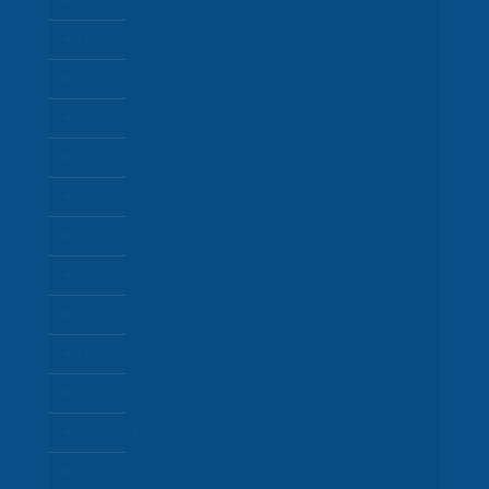
Desarrollo Web
Redes Sociales
Marketing de Contenidos
Vídeo Marketing
SEO
ADS
Email Marketing
Analítica
Google Business
Mantenimiento web
Kit Digital
Gesgrid – Software de Gestión ERP
Desarrollo a medida / Gestión Procesos