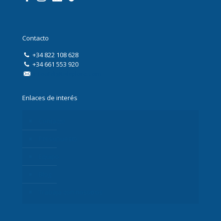
Contacto
+34 822 108 628
+34 661 553 920
info@digitalxplore.com
Enlaces de interés
Contacto
Presupuesto
Equipo
Blog
Trabaja con nosotros