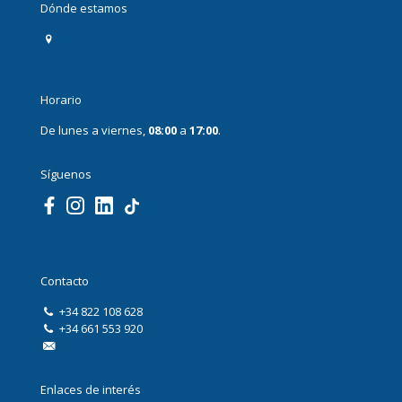
Dónde estamos
Plaza Sixto Machado, 3
(38009) Santa Cruz de Tenerife
Horario
De lunes a viernes,
08:00
a
17:00
.
Síguenos
Contacto
+34 822 108 628
+34 661 553 920
info@digitalxplore.com
Enlaces de interés